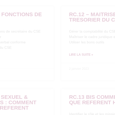
S FONCTIONS DE
RC.12 – MAITRI
TRESORIER DU 
ions de secrétaire du CSE
Gérer la comptabilité du CS
r
Maîtriser le cadre juridique
-verbal conforme
Utiliser les bons outils
 du CSE
LIRE LA SUITE »
2 janvier 2022
 SEXUEL &
RC.13 BIS COMM
S : COMMENT
QUE REFERENT 
E REFERENT
Identifier le rôle et les mis