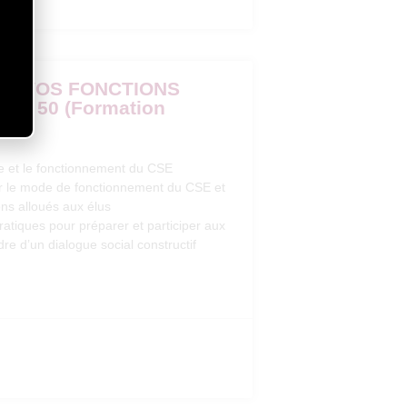
SEZ VOS FONCTIONS
 DE 50 (Formation
ue et le fonctionnement du CSE
er le mode de fonctionnement du CSE et
ons alloués aux élus
atiques pour préparer et participer aux
e d’un dialogue social constructif