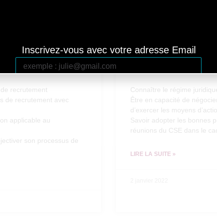
28 avril 2022
 LES
RC.10 – MAITRI
Inscrivez-vous avec votre adresse Email
TIVER LEURS
D’ÉLUS AU CSE +
EMENT
Agréée)
s de recrutement
Connaître le régime juridiq
ens de recrutement avec
Être en capacité de négoci
d’exercer les moyens d’acti
ion applicable au
Savoir adopter les bonnes pr
réunions du CSE dans le cadr
Inscription
jectiver son processus de
LIRE LA SUITE »
2 janvier 2022