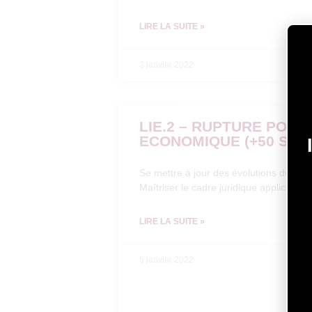
LIRE LA SUITE »
3 janvier 2022
LIE.2 – RUPTURE POUR
ECONOMIQUE (+50 SAL
Se mettre à jour des évolutions du droit
Maîtriser le cadre juridique applicable 
LIRE LA SUITE »
5 janvier 2022