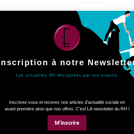
4 janvier 2022
 MOTIF
ML.03 – CSE ET
ARIES)
LES MISSIONS 
Inscription à notre Newslette
 du travail
Maîtriser le cadre juridique
Les actualités RH décryptées par nos experts
et être capable de l’appliquer
fonctionnement et d’attribut
CSE
Pouvoir agir dans un cadre
Être en capacité de développ
Inscrivez-vous et recevez nos articles d’actualité sociale en
CSE
avant première ainsi que nos offres. C’est LA newsletter du RH !
LIRE LA SUITE »
M’inscrire