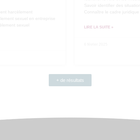
Savoir identifier des situat
férent harcèlement
Connaître le cadre juridique
cèlement sexuel en entreprise
cèlement sexuel
LIRE LA SUITE »
6 février 2025
+ de résultats