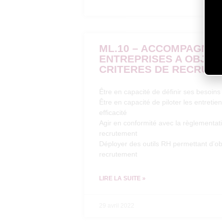
ML.10 – ACCOMPAGNER
ENTREPRISES A OBJEC
CRITERES DE RECRUT
Être en capacité de définir ses besoin
Être en capacité de piloter les entreti
efficacité
Agir en conformité avec la règlementat
recrutement
Déployer des outils RH permettant d’ob
recrutement
LIRE LA SUITE »
29 avril 2022