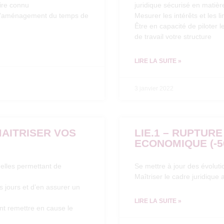
ire connu
juridique sécurisé en matièr
ts d’aménagement du temps de
Mesurer les intérêts et les l
Être en capacité de piloter 
de travail votre structure
LIRE LA SUITE »
3 janvier 2022
MAITRISER VOS
LIE.1 – RUPTUR
ECONOMIQUE (-5
nelles permettant de
Se mettre à jour des évolutio
Maîtriser le cadre juridique 
ts jours et d’en assurer un
LIRE LA SUITE »
ant remettre en cause le