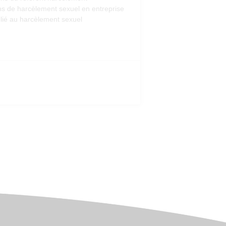
ions de harcèlement sexuel en entreprise
 lié au harcèlement sexuel