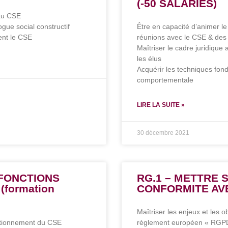
(-50 SALARIES)
 au CSE
gue social constructif
Être en capacité d’animer le
ent le CSE
réunions avec le CSE & des 
Maîtriser le cadre juridique 
les élus
Acquérir les techniques fon
comportementale
LIRE LA SUITE »
30 décembre 2021
 FONCTIONS
RG.1 – METTRE 
(formation
CONFORMITE AV
Maîtriser les enjeux et les ob
nctionnement du CSE
règlement européen « RGP