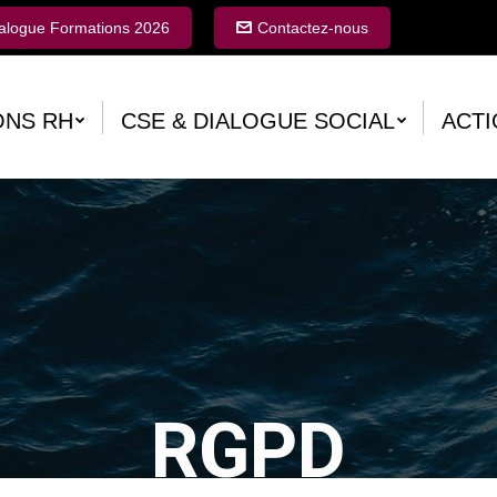
alogue Formations 2026
alogue Formations 2026
Contactez-nous
Contactez-nous
ONS RH
ONS RH
CSE & DIALOGUE SOCIAL
CSE & DIALOGUE SOCIAL
ACTI
ACTI
RGPD