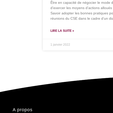
Être en capacité de négocier le mode 
d’exercer les moyens d’actions alloués
Savoir adopter les bonnes pratiques po
réunions du CSE dans le cadre d’un dia
LIRE LA SUITE »
1 janvier 2022
A propos