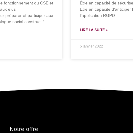
de fonctionnement du CSE et
Être en capacité de sécurise
 aux élus
Être en capacité d’anticiper 
ur préparer et participer aux
l’application RGPD
logue social constructif
LIRE LA SUITE »
5 janvier 2022
Notre offre